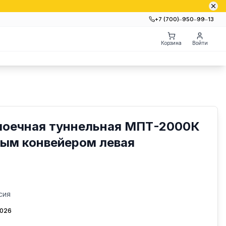
+7 (700)‒950‒99‒13
Корзина
Войти
оечная туннельная МПТ-2000К
вым конвейером левая
сия
2026