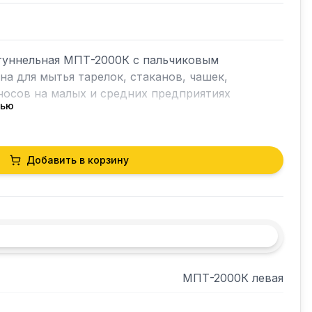
уннельная МПТ-2000К с пальчиковым 
а для мытья тарелок, стаканов, чашек, 
осов на малых и средних предприятиях 
тью
 секции (модули) для качественного 
ехнологических операций:

Добавить в корзину
м раствором - в модуле моечном;

: предварительное и окончательное 
ом - в модуле ополаскивающем;

м, обеспечивающей быстрое высыхание посуды - 
уды на конвейере, что позволяет экономить 
МПТ-2000К левая
ающее средство, вовремя отключая их подачу 
троэнергию;
