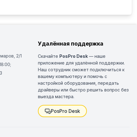
к - 4 шт, кассета для стаканов и чашек - 2 шт, 
боров - 1 шт, металлическая сетка (рамкой в 
 предметов и приборов - 1 шт
Удалённая поддержка
Омаров, 2/1
Скачайте
PosPro Desk
— наше
приложение для удалённой поддержки.
18:00;
Наш сотрудник сможет подключиться к
3
вашему компьютеру и помочь с
настройкой оборудования, передать
драйверы или быстро решить вопрос без
выезда мастера.
PosPro Desk