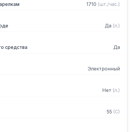
тарелкам
1710
(
шт./час.
)
 с предмоечным и раздаточным столами 
воде
Да
(
л.
)
о средства
Да
мая мощность, кВт, не более 26,7

ие, В 400

 не менее +55

Электронный
ания, С, не менее +85

дной сети, С, не менее +5

ойки 3

Нет
(
л.
)
ссет/тарелок в час 95/1710

тва автоматическая

го средства автоматическая

55
(
C
)
м 1595x770x1695
