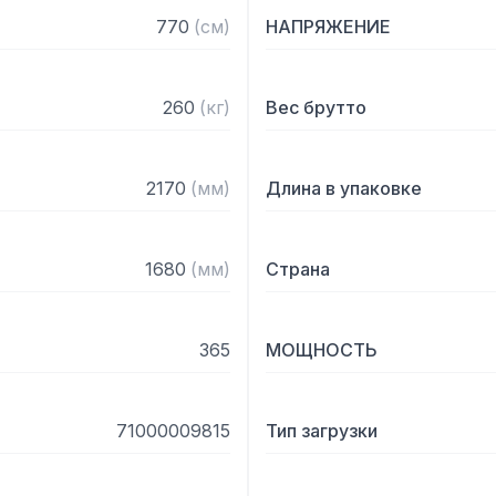
кнопочной электронной п
770
(
см
)
НАПРЯЖЕНИЕ
Обеспечивается автомат
её уровня. Емкость ванн
260
(
кг
)
Вес брутто
контроль температуры и 
система фильтров в моеч
2170
(
мм
)
Длина в упаковке
Система рекуперации эн
предварительного нагре
экономит электроэнергию
1680
(
мм
)
Страна
Принцип работы теплообм
рекуператор забирает те
365
МОЩНОСТЬ
в камере тунельной маши
бойлер, что обеспечива
не только при горячем, 
71000009815
Тип загрузки
экономить электроэнерг
бойлера. Таким образом,