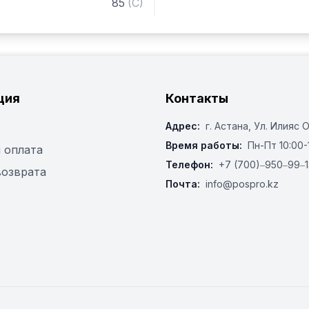
85
(
C
)
Комплектация:

Кассета для мытья тарело
кассета для столовых при
сборе) для мытья легких
ция
Контакты
Адрес:
г. Астана, ​Ул. Илияс 
Время работы:
Пн-Пт 10:00-
 оплата
Телефон:
+7 (700)‒950‒99‒1
возврата
Почта:
info@pospro.kz