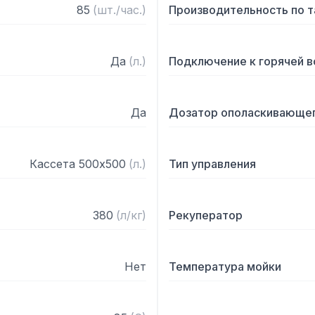
месяца.

85
(
шт./час.
)
Производительность по 
Эксплуатируется вместе
СПМП-7-4 и СПМР-6-2.

Да
(
л.
)
Подключение к горячей 
Технические параметры:

Да
Дозатор ополаскивающег
— Номинальная потребляе
— Номинальное напряжен
— Температура мойки, С,
Кассета 500х500
(
л.
)
Тип управления
— Температура ополаскив
— Температура водопрово
— Количество программ м
380
(
л/кг
)
Рекуператор
— Производительность ка
— Подача моющего средс
— Подача ополаскивающе
Нет
Температура мойки
— Габаритные размеры, м
— Масса, кг 230

— Артикул 71000009815
