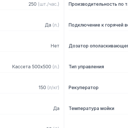
— Вертикальные самооч
250
(
шт./час.
)
Производительность по 
электрических перегрузок
— Новые моечные рукава 
— Система CPF для регул
Да
(
л.
)
Подключение к горячей 
ополаскивании

— Автотаймер отключает
электрические опции пос
Нет
Дозатор ополаскивающег
бездействия

— Две скорости

Кассета 500х500
(
л.
)
Тип управления
Технические характерист
— Макс. диаметр тарелок
150
(
л/кг
)
Рекуператор
— ВозМощность мыть гас
— Производительность: 1
— Потребление воды: 150 
Да
Температура мойки
— Потребление воды на ко
— Загрузочное окно: 510
— Производительность м