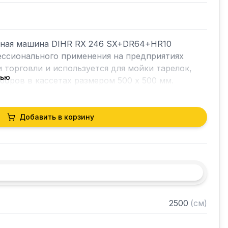
ная машина DIHR RX 246 SX+DR64+HR10 
ссионального применения на предприятиях 
 торговли и используется для мойки тарелок, 
тью
боров в кассетах размером 500 х 500 мм.

ева направо.

Добавить в корзину
 интуитивно понятной электромеханической 
сплеем.

зона мойки, зона двойного ополаскивания и 
атором тепла (опция HR10), который позволяет 
2500
(
см
)
оличество пара, поступающего из 
тот пар используется для нагрева 