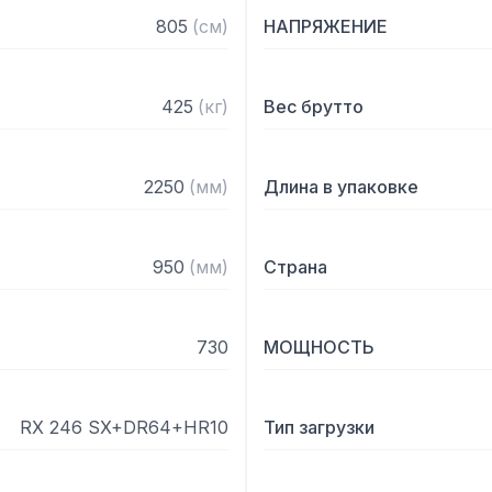
поступающей воды, что п
805
(
см
)
НАПРЯЖЕНИЕ
Особенности:

425
(
кг
)
Вес брутто
— Подключение к холодн
— Новые двери с двойно
оснащены системой безоп
2250
(
мм
)
Длина в упаковке
— Система ТЕРМО БАРЬЕР
поддержания температур
потребления энергии тэн
950
(
мм
)
Страна
окружающую среду

— Система фильтрации EA
чтобы собрать не только
730
МОЩНОСТЬ
— Штампованная кислото
316

— Фильтры ванной CLEAN+
RX 246 SX+DR64+HR10
Тип загрузки
основной грязи, второй 
загрязнение воды, и тре