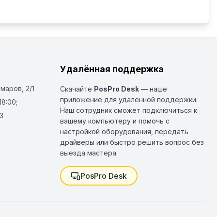
9 кВтОполаскивание— Мощность помпы: 0,2 кВт

лектация

Удалённая поддержка
 1 шт, C44 для бокалов - 1 шт, С43 для GN1/1 - 1 
 шт
Омаров, 2/1
Скачайте
PosPro Desk
— наше
приложение для удалённой поддержки.
18:00;
Наш сотрудник сможет подключиться к
3
вашему компьютеру и помочь с
настройкой оборудования, передать
драйверы или быстро решить вопрос без
выезда мастера.
PosPro Desk