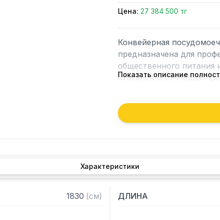
Цена:
27 384 500 тг
Конвейерная посудомоеч
предназначена для профе
общественного питания и
Показать описание полнос
стаканов и столовых при
Направление движения сл
Данная модель оснащена
панелью управления и ди
Машина имеет три зоны: 
Характеристики
модуль сушки DR64.

Модель оснащена рекупер
1830
(
см
)
ДЛИНА
значительно уменьшить к
посудомоечной машины. Э