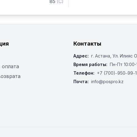
85
(
C
)
— Температура: 55C

— Объём бака: 85 л

— Мощность тэна бака: 
— Объём ванны: 12 л

— Температура: 85CКомп
ция
Контакты
Корзина С40 для тарелок -
шт, C47 для приборов - 1
Адрес:
г. Астана, ​Ул. Илияс 
Время работы:
Пн-Пт 10:00-
 оплата
Телефон:
+7 (700)‒950‒99‒1
возврата
Почта:
info@pospro.kz