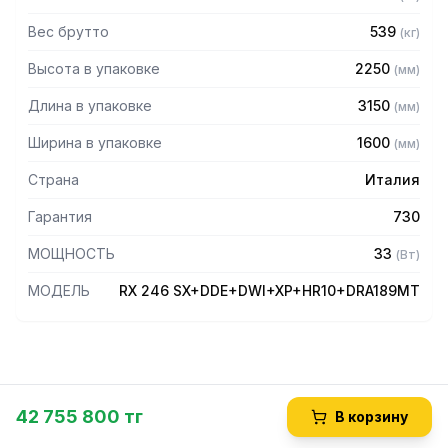
Вес брутто
539
(
кг
)
Высота в упаковке
2250
(
мм
)
Длина в упаковке
3150
(
мм
)
Ширина в упаковке
1600
(
мм
)
Страна
Италия
Гарантия
730
МОЩНОСТЬ
33
(
Вт
)
МОДЕЛЬ
RX 246 SX+DDE+DWI+XP+HR10+DRA189MT
42 755 800 тг
В корзину