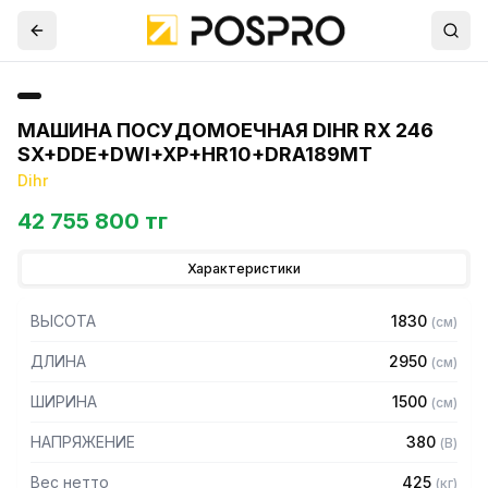
МАШИНА ПОСУДОМОЕЧНАЯ DIHR RX 246
SX+DDE+DWI+XP+HR10+DRA189MT
Dihr
42 755 800 тг
Характеристики
ВЫСОТА
1830
(
см
)
ДЛИНА
2950
(
см
)
ШИРИНА
1500
(
см
)
НАПРЯЖЕНИЕ
380
(
В
)
Вес нетто
425
(
кг
)