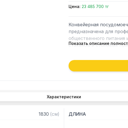
Цена:
23 485 700 тг
Конвейерная посудомоеч
предназначена для профе
общественного питания и
Показать описание полнос
стаканов и столовых при
Направление движения сп
Данная модель оснащена
панелью управления и ди
Машина имеет три зоны: 
Характеристики
DR64.

Модель оснащена рекупер
1830
(
см
)
ДЛИНА
значительно уменьшить к
посудомоечной машины. Э