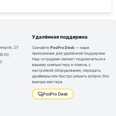
лектация

 1 шт, C44 для бокалов - 1 шт, С43 для GN1/1 - 1 
 шт
Удалённая поддержка
Омаров, 2/1
Скачайте
PosPro Desk
— наше
приложение для удалённой поддержки.
18:00;
Наш сотрудник сможет подключиться к
3
вашему компьютеру и помочь с
настройкой оборудования, передать
драйверы или быстро решить вопрос без
выезда мастера.
PosPro Desk