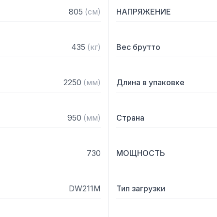
поступающей воды, что п
805
(
см
)
НАПРЯЖЕНИЕ
Особенности:

435
(
кг
)
Вес брутто
— Новые двери с двойно
оснащены системой безоп
— Система ТЕРМО БАРЬЕР
2250
(
мм
)
Длина в упаковке
поддержания температур
потребления энергии тэн
окружающую среду

950
(
мм
)
Страна
— Система фильтрации EA
чтобы собрать не только
— Штампованная кислото
730
МОЩНОСТЬ
316

— Фильтры ванной CLEAN+
основной грязи, второй 
DW211M
Тип загрузки
загрязнение воды, и тре
— Вертикальные самооч