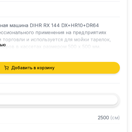
ная машина DIHR RX 144 DX+HR10+DR64 
ссионального применения на предприятиях 
 торговли и используется для мойки тарелок, 
тью
боров в кассетах размером 500 х 500 мм.

рава налево.

Добавить в корзину
 интуитивно понятной электромеханической 
сплеем.

зона мойки, зона ополаскивания и модуль сушки 
атором тепла (опция HR10), который позволяет 
2500
(
см
)
оличество пара, поступающего из 
тот пар используется для нагрева 