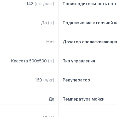
электрических перегрузок
143
(
шт./час.
)
Производительность по 
— Новые моечные рукава 
— Система CPF для регул
ополаскивании

Да
(
л.
)
Подключение к горячей 
— Автотаймер отключает
электрические опции пос
бездействия

Нет
Дозатор ополаскивающег
— Две скорости

Технические характерист
Кассета 500х500
(
л.
)
Тип управления
— Макс. диаметр тарелок
— ВозМощность мыть гас
160
(
л/кг
)
Рекуператор
— Производительность: 
2,18 кВт

— Производительность мо
Да
Температура мойки
— Температура: 55C

— Объём бака: 85 л

— Мощность тэна бака: 