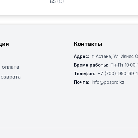
85
(
C
)
— Объём ванны: 4,5 л

— Температура: 85CКомп
Корзина С40 для тарелок -
шт, C47 для приборов - 1
ция
Контакты
Адрес:
г. Астана, ​Ул. Илияс 
Время работы:
Пн-Пт 10:00-
 оплата
Телефон:
+7 (700)‒950‒99‒1
возврата
Почта:
info@pospro.kz