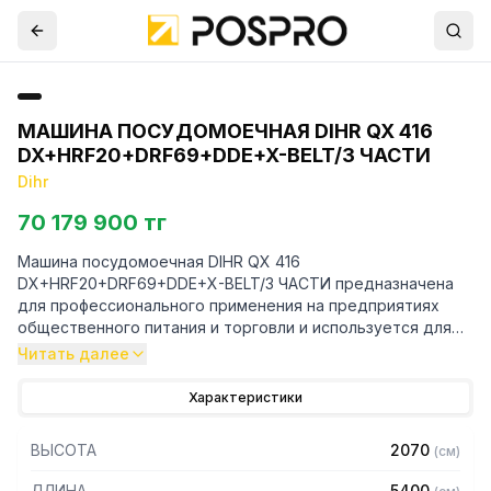
МАШИНА ПОСУДОМОЕЧНАЯ DIHR QX 416
DX+HRF20+DRF69+DDE+X-BELT/3 ЧАСТИ
Dihr
70 179 900 тг
Машина посудомоечная DIHR QX 416
DX+HRF20+DRF69+DDE+X-BELT/3 ЧАСТИ предназначена
для профессионального применения на предприятиях
общественного питания и торговли и используется для
мойки тарелок, противней, подносов на конвейерной
Читать далее
ленте.
Характеристики
Особенности:
ВЫСОТА
2070
(
см
)
— Направление движения посуды: справа налево
— Дозаторы моющего и ополаскивающего средства
ДЛИНА
5400