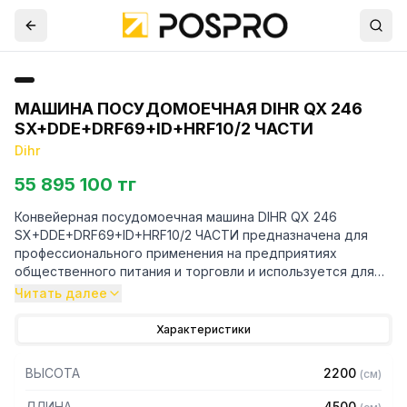
МАШИНА ПОСУДОМОЕЧНАЯ DIHR QX 246
SX+DDE+DRF69+ID+HRF10/2 ЧАСТИ
Dihr
55 895 100 тг
Конвейерная посудомоечная машина DIHR QX 246
SX+DDE+DRF69+ID+HRF10/2 ЧАСТИ предназначена для
профессионального применения на предприятиях
общественного питания и торговли и используется для
мойки тарелок, противней, подносов на конвейерной
Читать далее
ленте.
Характеристики
Машину новой линии QX всегда можно комбинировать с
моделями для мойки подносов, конвейерных машин, а
ВЫСОТА
2200
(
см
)
также с различными аксессуарами, чтобы всегда
предлагать наиболее индивидуальные решения,
ДЛИНА
4500