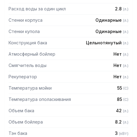
Расход воды за один цикл
2.8
(
л.
)
Стенки корпуса
Одинарные
(
л.
)
Стенки купола
Одинарные
(
л.
)
Конструкция бака
Цельнотянутый
(
л.
)
Атмосферный бойлер
Нет
(
л.
)
Смягчитель воды
Нет
(
л.
)
Рекуператор
Нет
(
л.
)
Температура мойки
55
(
C
)
Температура ополаскивания
85
(
C
)
Объем бака
42
(
л.
)
Объем бойлера
8.2
(
л.
)
Тэн бака
3
(
кВт
)