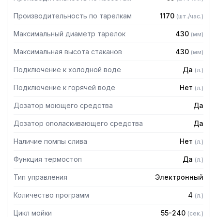
— Температура воды на входе: 15C
— Давление воды на входе (мин.-макс.): 2-4 бар
Производительность по тарелкам
1170
(
шт./час.
)
— Уровень шума
Комплектация:
Максимальный диаметр тарелок
430
(
мм
)
2 кассеты для тарелок P12/18, 1 комбинированная кассета
Максимальная высота стаканов
430
(
мм
)
CP, 1 кассета для столовых приборов G, силовой кабель,
сливной шланг, заливной шланг
Подключение к холодной воде
Да
(
л.
)
Подключение к горячей воде
Нет
(
л.
)
Дозатор моющего средства
Да
Дозатор ополаскивающего средства
Да
Наличие помпы слива
Нет
(
л.
)
Функция термостоп
Да
(
л.
)
Тип управления
Электронный
Количество программ
4
(
л.
)
Цикл мойки
55-240
(
сек.
)