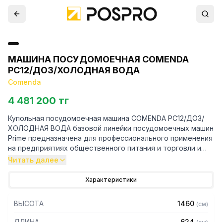
МАШИНА ПОСУДОМОЕЧНАЯ COMENDA
PC12/ДОЗ/ХОЛОДНАЯ ВОДА
Comenda
4 481 200 тг
Купольная посудомоечная машина COMENDA PC12/ДОЗ/
ХОЛОДНАЯ ВОДА базовой линейки посудомоечных машин
Prime предназначена для профессионального применения
на предприятиях общественного питания и торговли и
используется для мойки чашек, стаканов, тарелок,
Читать далее
гастроёмкостей, подносов и другого кухонного
инвентаря.
Характеристики
Машина обычно монтируется между двумя столами: на
ВЫСОТА
1460
(
см
)
одном из них складывают использованную посуду, на
другом – чистую (площадь стола для использованной
ДЛИНА
624