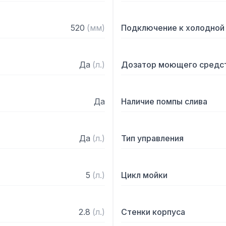
— Давление воды на входе
— Уровень шума

520
(
мм
)
Подключение к холодной
Комплектация:

2 кассеты для тарелок XL
Да
(
л.
)
Дозатор моющего средс
для противней, 1 кассета
сливной шланг, заливной
Да
Наличие помпы слива
Да
(
л.
)
Тип управления
5
(
л.
)
Цикл мойки
2.8
(
л.
)
Стенки корпуса