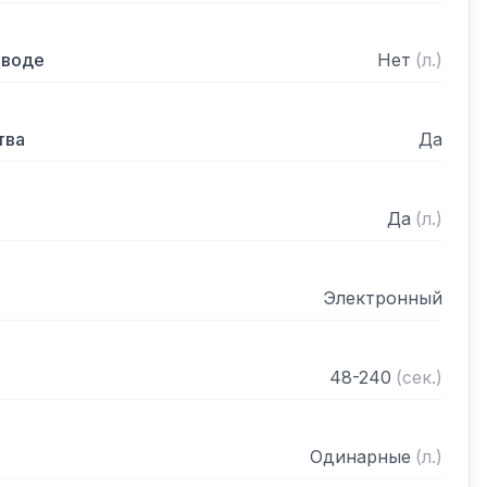
 (мин.-макс.): 1-4 бар

 воде
Нет
(
л.
)
-B, 1 комбинированная кассета XL-P, 1 вставка 
тва
Да
 для столовых приборов G, силовой кабель, 
 шланг
Да
(
л.
)
Электронный
48-240
(
сек.
)
Одинарные
(
л.
)