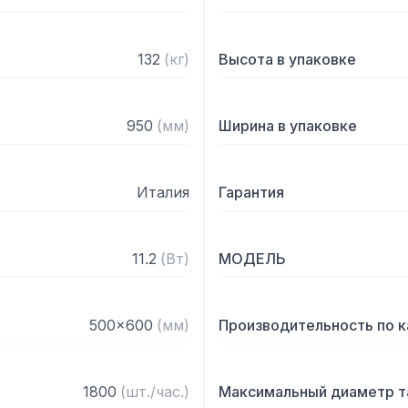
оснащена дисплеем, на 
и ополаскивания. Высота 
132
(
кг
)
Высота в упаковке
Особенности:

— Атмосферный бойлер R
950
(
мм
)
Ширина в упаковке
обеспечивают стабильну
качество ополаскивания 
— 5 программ: быстрый цик
Италия
Гарантия
интенсив (240 сек), ECO (
— Дозатор моющего сред
— Помпа слива

11.2
(
Вт
)
МОДЕЛЬ
— Функция мягкого старт
— Верхний и нижний раз
— Съемный держатель ко
500x600
(
мм
)
Производительность по 
— Контроль ополаскиван
— Цикл самоочистки при
— Регулируемые опоры

1800
(
шт./час.
)
Максимальный диаметр т
— Температура воды на в