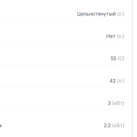
Цельнотянутый
(
л.
)
Нет
(
л.
)
55
(
C
)
42
(
л.
)
3
(
кВт
)
ы
2.2
(
кВт
)