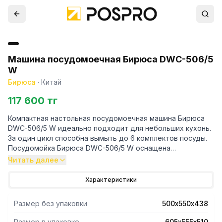
Машина посудомоечная Бирюса DWC-506/5
W
Бирюса
·
Китай
117 600 тг
Компактная настольная посудомоечная машина Бирюса
DWC-506/5 W идеально подходит для небольших кухонь.
За один цикл способна вымыть до 6 комплектов посуды.
Посудомойка Бирюса DWC-506/5 W оснащена
электронной панелью управления со световыми LED-
Читать далее
индикаторами.
Машина имеет 5 программ мойки:
Характеристики
Интенсивная - программа для мойки сильно загрязненной
посуды, с присохшими загрязнениями, такой как
Размер без упаковки
500х550х438
сковороды, кастрюли, противни, тарелки;
Обычная - программа для мойки средне загрязненной
Размер в упаковке
605х555х510