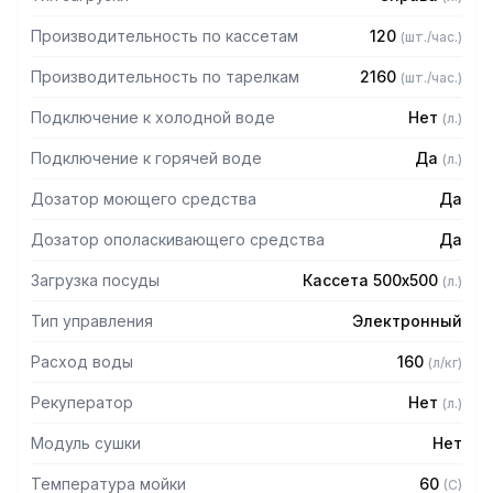
1 кассета для тарелок, 1 кассета для стаканов, 1 кассета
для столовых приборов, сливной шланг, заливной шланг
Производительность по кассетам
120
(
шт./час.
)
Производительность по тарелкам
2160
(
шт./час.
)
Подключение к холодной воде
Нет
(
л.
)
Подключение к горячей воде
Да
(
л.
)
Дозатор моющего средства
Да
Дозатор ополаскивающего средства
Да
Загрузка посуды
Кассета 500х500
(
л.
)
Тип управления
Электронный
Расход воды
160
(
л/кг
)
Рекуператор
Нет
(
л.
)
Модуль сушки
Нет
Температура мойки
60
(
C
)