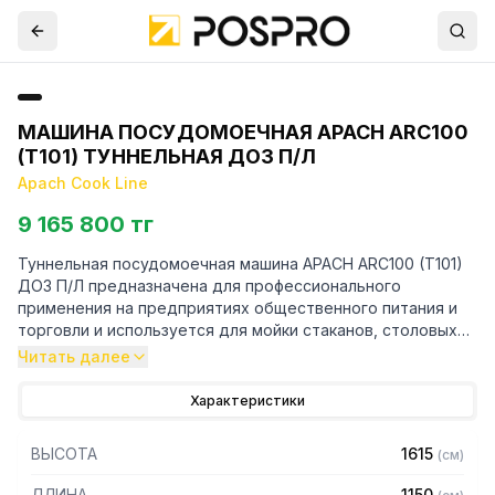
МАШИНА ПОСУДОМОЕЧНАЯ APACH ARC100
(T101) ТУННЕЛЬНАЯ ДОЗ П/Л
Apach Cook Line
9 165 800 тг
Туннельная посудомоечная машина APACH ARC100 (T101)
ДОЗ П/Л предназначена для профессионального
применения на предприятиях общественного питания и
торговли и используется для мойки стаканов, столовых
приборов и тарелок в корзинах размером 500х500 мм.
Читать далее
Данная модель оснащена электронной панелью
Характеристики
управления. На дисплее отображается статус машины и
параметры мойки.
ВЫСОТА
1615
(
см
)
Конструктивные особенности данной модели: двойные
ДЛИНА
1150