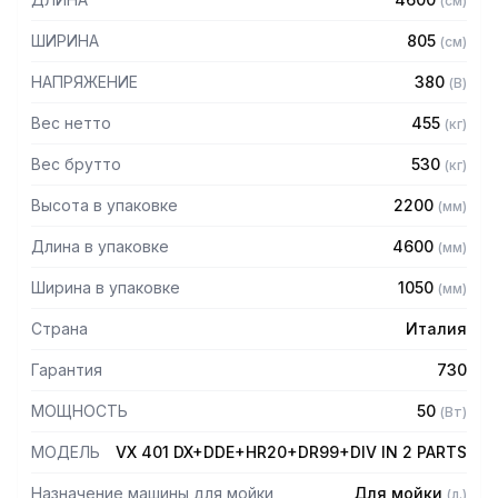
(
см
)
510 мм и высотой 500 мм
ШИРИНА
805
(
см
)
Особенности:
НАПРЯЖЕНИЕ
380
(
В
)
— Дозаторы моющего и ополаскивающего средства
(опция DDE)
Вес нетто
455
(
кг
)
— Рекуператорм тепла, который позволяет подключать
Вес брутто
530
(
кг
)
машину к холодной воде. Также рекуператор уменьшает
количество пара, поступающего из посудомоечной
Высота в упаковке
2200
(
мм
)
машины. Этот пар используется для нагрева
поступающей воды, что помогает экономить энергию.
Длина в упаковке
4600
(
мм
)
(опция HR20)
— Сушка 9 кВт, обдув с двух сторон (опция DR99)
Ширина в упаковке
1050
(
мм
)
— Деление на 2 части
— Новые двери с двойной стенкой изолированы,
Страна
Италия
уравновешены и оснащены системой безопасности от
падения
Гарантия
730
— Новые эргономичные ручки
МОЩНОСТЬ
50
— Система ТЕРМО БАРЬЕР для наибольшего комфорта
(
Вт
)
при эксплуатации
МОДЕЛЬ
VX 401 DX+DDE+HR20+DR99+DIV IN 2 PARTS
— Шторки от брызг на входе и выходе из машины
Назначение машины для мойки
Для мойки
(
л.
)