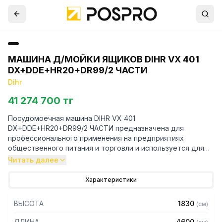
МАШИНА Д/МОЙКИ ЯЩИКОВ DIHR VX 401
DX+DDE+HR20+DR99/2 ЧАСТИ
Dihr
41 274 700 тг
Посудомоечная машина DIHR VX 401
DX+DDE+HR20+DR99/2 ЧАСТИ предназначена для
профессионального применения на предприятиях
общественного питания и торговли и используется для
мойки корзин, контейнеров, кастрюль, сковородок,
Читать далее
посуды и всех предметов кухонной утвари, используемых
в ежедневном приготовлении пищи.
Характеристики
Направление движения справа налево.
ВЫСОТА
1830
(
см
)
Рассчитана на мойку перфорированных ящиков шириной
ДЛИНА
4600