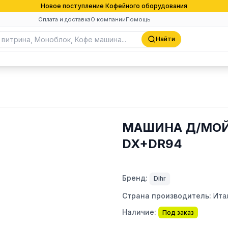
Новое поступление Кофейного оборудования
Оплата и доставка
О компании
Помощь
Найти
МАШИНА Д/МОЙК
DX+DR94
Бренд:
Dihr
Страна производитель:
Ита
Наличие:
Под заказ