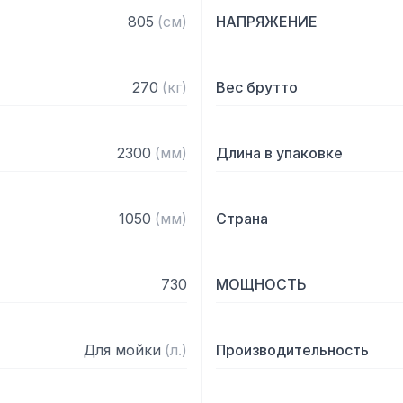
— Новые эргономичные р
805
(
см
)
НАПРЯЖЕНИЕ
— Система ТЕРМО БАРЬЕР
— Шторки от брызг на вх
270
(
кг
)
Вес брутто
Технические характерист
— Скорость: 1.5-2.0 м/мин
2300
(
мм
)
Длина в упаковке
— Штампованная кислото
316

— Фильтры CLEAN+

1050
(
мм
)
Страна
— Вертикальные самооч
электрических перегрузок
— Система продвижения 
730
МОЩНОСТЬ
— Экономайзеры использ
— Кислотоустойчивые сек
изолированы для снижени
Для мойки
(
л.
)
Производительность
— Автотаймер отключает
электрические опции пос