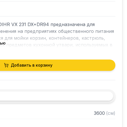
IHR VX 231 DX+DR94 предназначена для 
енения на предприятиях общественного питания 
я для мойки корзин, контейнеров, кастрюль, 
тью
ех предметов кухонной утвари, используемых в 
ии пищи.

справа налево.

Добавить в корзину
рфорированных ящиков шириной 510 мм и 
R94)

3600
(
см
)
й стенкой изолированы, уравновешены и 
асности от падения
