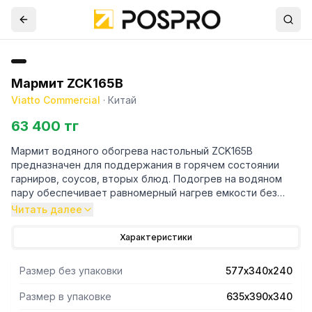
Мармит ZCK165B
Viatto Commercial
·
Китай
63 400 тг
Мармит водяного обогрева настольный ZCK165B
предназначен для поддержания в горячем состоянии
гарниров, соусов, вторых блюд. Подогрев на водяном
пару обеспечивает равномерный нагрев емкости без
пересушивания и пригорания подогреваемых блюд.
Читать далее
Сохраняя кондицию пищи, мармит позволяет подать все
блюда в первозданном виде. Мармит полностью
Характеристики
изготовлен из нержавеющей стали. Имеет
терморегулятор. Вместимость: GN1/1 глубиной 150 мм.
Размер без упаковки
577х340х240
Гастроемкость в комплект не входит.
Размер в упаковке
635х390х340