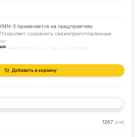
 KMN-3 применяется на предприятиях 
 Позволяет сохранить свежеприготовленные 
и.

тью
к самостоятельно, так и в составе 
становлен на колесах для удобства 
Добавить в корзину
т не входят.
1267
(
см
)