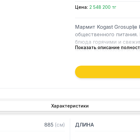
Цена:
2 548 200 тг
Мармит Kogast Grosuplje
общественного питания.
блюда горячими и свежим
Показать описание полнос
Может использоваться ка
технологической линии. У
передвижения.

Гастроемкости в комплек
Характеристики
885
(
см
)
ДЛИНА