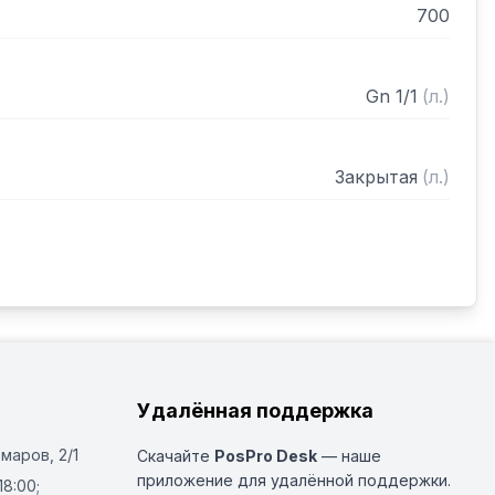
700
Gn 1/1
(
л.
)
Закрытая
(
л.
)
Удалённая поддержка
Омаров, 2/1
Скачайте
PosPro Desk
— наше
приложение для удалённой поддержки.
18:00;