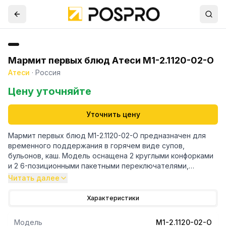
Мармит первых блюд Атеси М1-2.1120-02-О
Атеси
·
Россия
Цену уточняйте
Уточнить цену
Мармит первых блюд М1-2.1120-02-О предназначен для
временного поддержания в горячем виде супов,
бульонов, каш. Модель оснащена 2 круглыми конфорками
и 2 6-позиционными пакетными переключателями,
позволяющими регулировать их температуру.
Читать далее
Столешница выполнена из нержавеющей стали AISI 430,
ножки - из нержавеющей стали и пластиковой опорной
Характеристики
части.
В комплект поставки входят направляющая для подносов
Модель
М1-2.1120-02-О