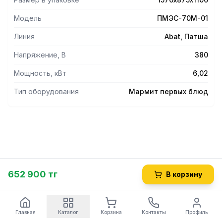
- Полканад мармитом с подсветкой для выкладки блюд.
Модель
ПМЭС-70М-01
- Ножки регулируются по высоте. -Конструкция
выполнена из нержавеющей стали.
Линия
Abat, Патша
Напряжение, В
380
Мощность, кВт
6,02
Тип оборудования
Мармит первых блюд
652 900 тг
В корзину
Главная
Каталог
Корзина
Контакты
Профиль