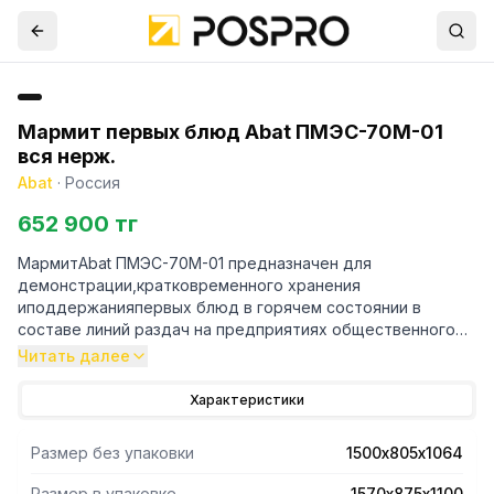
Мармит первых блюд Abat ПМЭС-70М-01
вся нерж.
Abat
·
Россия
652 900 тг
МармитAbat ПМЭС-70М-01 предназначен для
демонстрации,кратковременного хранения
иподдержанияпервых блюд в горячем состоянии в
составе линий раздач на предприятиях общественного
питания и торговли.
Читать далее
Характеристики
Размер без упаковки
1500х805х1064
- Мармит первых блюд - 3 конфорки с регулировкой
мощности.
Размер в упаковке
1570х875х1100