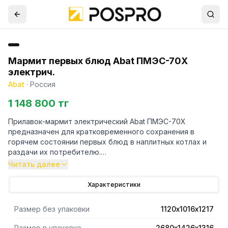
Мармит первых блюд Abat ПМЭС-70Х
электрич.
Abat
·
Россия
1 148 800 тг
Прилавок-мармит электрический Abat ПМЭС-70Х
предназначен для кратковременного сохранения в
горячем состоянии первых блюд в наплитных котлах и
раздачи их потребителю.
2 конфорки диам. 220 мм.
Читать далее
1 стеклянная полка. Максимальная распределенная
нагрузка на полку 20 кг.
Характеристики
LED-подсветка.
Размер без упаковки
1120х1016х1217
Размер в упаковке
2680х1426х1316