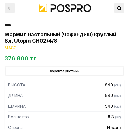
Мармит настольный (чефиндиш) круглый
8л, Utopia CH02/4/8
MACO
376 800 тг
Характеристики
ВЫСОТА
840
(
см
)
ДЛИНА
540
(
см
)
ШИРИНА
540
(
см
)
Вес нетто
8.3
(
кг
)
Страна
Индия