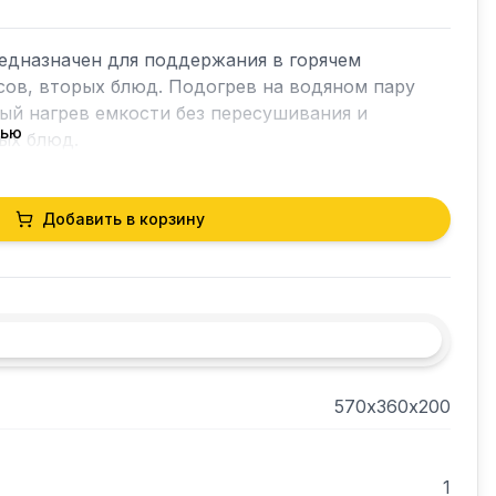
едназначен для поддержания в горячем 
сов, вторых блюд. Подогрев на водяном пару 
й нагрев емкости без пересушивания и 
тью
х блюд. 

ржавеющей стали. Имеет терморегулятор, 
естимость: GN1/1 глубиной до 100 мм.
Добавить в корзину
570х360х200
1