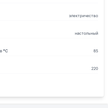
электричество
настольный
о °С
85
220