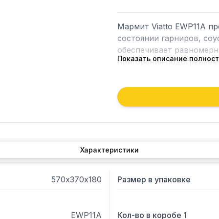
Мармит Viatto EWP11A пр
состоянии гарниров, соу
обеспечивает равномерны
Показать описание полнос
пригорания подогреваемы
Мармит изготовлен из не
защиту от перегрева. Вм
Характеристики
570х370х180
Размер в упаковке
EWP11A
Кол-во в коробе 1