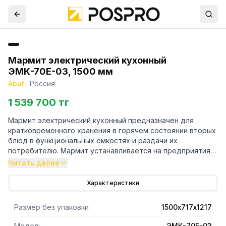
Мармит электрический кухонный
ЭМК-70Е-03, 1500 мм
Abat
·
Россия
1 539 700 тг
Мармит электрический кухонный предназначен для
кратковременного хранения в горячем состоянии вторых
блюд в функциональных емкостях и раздачи их
потребителю. Мармит устанавливается на предприятиях
общественного питания отдельно или в составе
Читать далее
технологических линий горячих цехов и линиях раздачи
столовых самообслуживания
Характеристики
Размер без упаковки
1500х717х1217
Модель
ЭМК-70Е-03