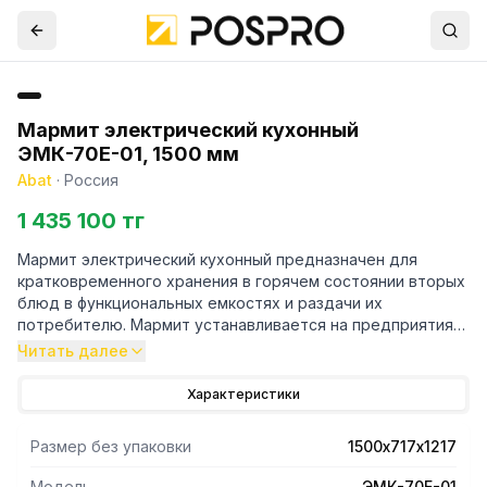
Мармит электрический кухонный
ЭМК-70Е-01, 1500 мм
Abat
·
Россия
1 435 100 тг
Мармит электрический кухонный предназначен для
кратковременного хранения в горячем состоянии вторых
блюд в функциональных емкостях и раздачи их
потребителю. Мармит устанавливается на предприятиях
общественного питания отдельно или в составе
Читать далее
технологических линий горячих цехов и линиях раздачи
столовых самообслуживания.
Характеристики
Размер без упаковки
1500х717х1217
Модель
ЭМК-70Е-01