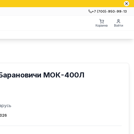
+7 (700)‒950‒99‒13
Корзина
Войти
 Барановичи МОК-400Л
арусь
2026