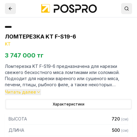
ЛОМТЕРЕЗКА KT F-S19-6
KT
3 747 000 тг
Ломтерезка KT F-S19-6 предназначена для нарезки
свежего бескостного мяса ломтиками или соломкой.
Подходит для нарезки вареного или сушеного мяса,
печени, птицы, рыбного филе, а также некоторых
фруктов, овощей и грибов. Специально разработана для
Читать далее
приготовления полуфабрикатов на предприятиях
пищевой промышленности, массового питания, в
Характеристики
универсамах, специализированных магазинах,
супермаркетах.
ВЫСОТА
720
(
см
)
Особенности:
ДЛИНА
500
(
см
)