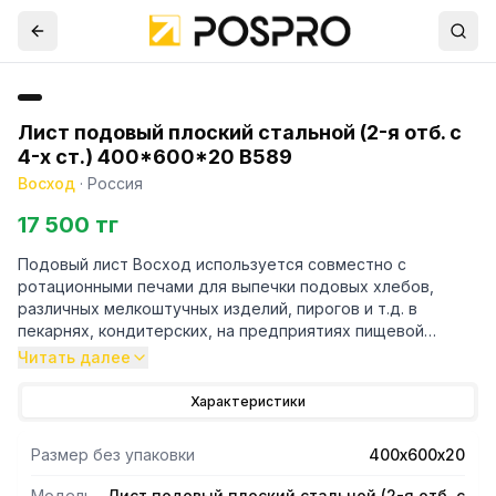
Лист подовый плоский стальной (2-я отб. с
4-х ст.) 400*600*20 В589
Восход
·
Россия
17 500 тг
Подовый лист Восход используется совместно с
ротационными печами для выпечки подовых хлебов,
различных мелкоштучных изделий, пирогов и т.д. в
пекарнях, кондитерских, на предприятиях пищевой
промышленности и общественного питания. Изделие с
Читать далее
двойной отбортовкой с 4-х сторон выполнено из
нержавеющей стали.
Характеристики
Размер без упаковки
400х600х20
Модель
Лист подовый плоский стальной (2-я отб. с