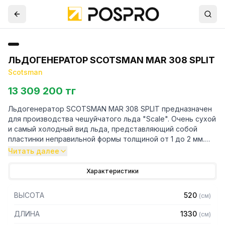
ЛЬДОГЕНЕРАТОР SCOTSMAN MAR 308 SPLIT
Scotsman
13 309 200 тг
Льдогенератор SCOTSMAN MAR 308 SPLIT предназначен
для производства чешуйчатого льда "Scale". Очень сухой
и самый холодный вид льда, представляющий собой
пластинки неправильной формы толщиной от 1 до 2 мм.
Чешуйчатый лед применяется в пищевом производстве, а
Читать далее
также для выкладки рыбных витрин и витрин с
морепродуктами.
Характеристики
Особенности:
ВЫСОТА
520
(
см
)
— Льдогенератор в исполнении сплит-система. Бункер
ДЛИНА
1330
(
см
)
для хранения не входит в комплект поставки,