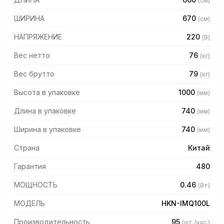
(
см
)
воды 20C
– Ножки: 30 мм
ШИРИНА
670
(
см
)
НАПРЯЖЕНИЕ
220
(
В
)
Вес нетто
76
(
кг
)
Вес брутто
79
(
кг
)
Высота в упаковке
1000
(
мм
)
Длина в упаковке
740
(
мм
)
Ширина в упаковке
740
(
мм
)
Страна
Китай
Гарантия
480
МОЩНОСТЬ
0.46
(
Вт
)
МОДЕЛЬ
HKN-IMQ100L
Производительность
95
(
шт./час.
)