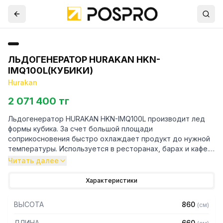
ЛЬДОГЕНЕРАТОР HURAKAN HKN-
IMQ100L(КУБИКИ)
Hurakan
2 071 400 тг
Льдогенератор HURAKAN HKN-IMQ100L производит лед
формы кубика. За счет большой площади
соприкосновения быстро охлаждает продукт до нужной
температуры. Используется в ресторанах, барах и кафе.
Читать далее
Особенности:
Характеристики
– Корпус из нержавеющей стали
– Размеры кубика: 48 х 48 х 52 мм
ВЫСОТА
860
(
см
)
– Вес кубика: 110 грамм
– Производительность: 95 кг/сутки при температуре
ДЛИНА
660