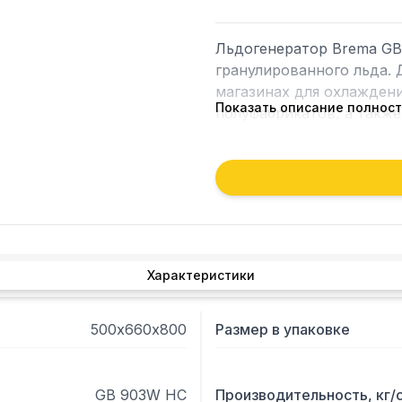
Льдогенератор Brema GB
гранулированного льда. 
магазинах для охлаждени
Показать описание полнос
полуфабрикатов, а также
блюд и напитков. Корзина
нержавеющей стали. Элек
Испаритель из нержавеющ
воды. Емкость с водой з
(температура окружающе
скругленные поверхност
дверца. Регулируемые по
Характеристики
учета ножек). Хладагент
500х660х800
Размер в упаковке
GB 903W HC
Производительность, кг/