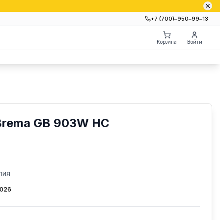
+7 (700)‒950‒99‒13
Корзина
Войти
Brema GB 903W HC
лия
2026