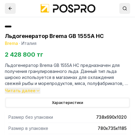
Льдогенератор Brema GB 1555A HC
Brema
·
Италия
2 428 800 тг
Льдогенератор Brema GB 1555A HC предназначен для
получения гранулированного льда. Данный тип льда
широко используется в магазинах для охлаждения
свежей рыбы и морепродуктов, мяса, полуфабрикатов, а
также в ресторанах и отелях для оформления и подачи
Читать далее
блюд и напитков. Корзина (бункер) на 55 кг. Корпус
изготовлен из нержавеющей стали. Электромеханическая
Характеристики
панель управления. Испаритель из нержавеющей стали
AISI 304. Автоматическая подача воды. Емкость с водой
Размер без упаковки
738х690х1020
защищена от попадания пыли. Тропический класс
(температура окружающей среды до +43С). Легко
Размер в упаковке
780х735х1185
очищаемые внутренние скругленные поверхности.