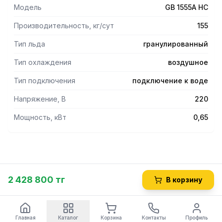
Съемный очищаемый фильтр. Изолированная дверца.
Модель
GB 1555A HC
Регулируемые по высоте ножки 110-150 мм (высота
указана без учета ножек). Потребление воды 1 л/кг.
Производительность, кг/сут
155
Хладагент R452A.
Тип льда
гранулированный
Тип охлаждения
воздушное
Тип подключения
подключение к воде
Напряжение, В
220
Мощность, кВт
0,65
2 428 800 тг
В корзину
Главная
Каталог
Корзина
Контакты
Профиль