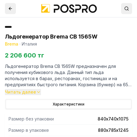
Льдогенератор Brema CB 1565W
Brema
·
Италия
2 206 600 тг
Льдогенератор Brema CB 1565W предназначен для
получения кубикового льда. Данный тип льда
используется в барах, ресторанах, гостиницах и на
предприятиях быстрого питания. Корзина (бункер) на 65
кг. Корпус изготовлен из нержавеющей стали.
Читать далее
Электромеханическая панель управления. Тропический
класс (температура окружающей среды до +43С). Легко
Характеристики
очищаемые внутренние скругленные поверхности.
Съемный очищаемый воздушный фильтр. Изолированная
Размер без упаковки
840х740х1075
дверца. Регулируемые по высоте ножки 110-150 мм
(высота указана без учета ножек). Потребление воды 13
Размер в упаковке
880х785х1245
л/кг. Хладагент R452A.