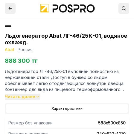
Льдогенератор Abat ЛГ-46/25К-01, водяное
охлажд.
Abat
·
Россия
888 300 тг
Льдогенератор ЛГ-46/25К-01 выполнен полностью из
нержавеющей стали. Доступ в бункер со льдом
обеспечивает легко отодвигающаяся вовнутрь дверца.
Контейнер для льда из пищевого термоформованного
пластика, стенки изолированные пенополиуретаном с
Читать далее
высокой плотностью. Система водяного охлаждения.
Характеристики
Основные характеристики льдогенератора:
- вместимость бункера 25 кг;
Размер без упаковки
588х500х850
- высокая производительность - 46 кг/сутки;
- за каждый цикл аппарат производит 40 абсолютно
Размер в упаковке
740х533х1010