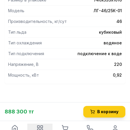
прозрачных кубиков льда;
- масса каждого кубика 18 г;
Модель
ЛГ-46/25К-01
- стабильная работа, в том числе и в жарких
климатических условиях;
Производительность, кг/сут
46
- компактные размеры - льдогенератор можно легко
установить под барную стойку;
Тип льда
кубиковый
- регулируемые по высоте ножки.
Тип охлаждения
водяное
Тип подключения
подключение к воде
Напряжение, В
220
Мощность, кВт
0,92
888 300 тг
В корзину