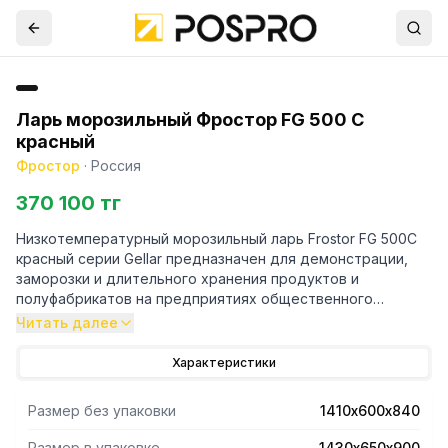
Ларь морозильный Фростор FG 500 C
красный
Фростор
·
Россия
370 100 тг
Низкотемпературный морозильный ларь Frostor FG 500C
красный серии Gellar предназначен для демонстрации,
заморозки и длительного хранения продуктов и
полуфабрикатов на предприятиях общественного
питания и торговли.
Читать далее
- Крышка морозильного ларя оснащена прямыми
Характеристики
стеклами,что обеспечивает лучший обзор для
покупателя.
Размер без упаковки
1410х600х840
- Корпус изготовлен из оцинкованной
пластифицированной стали, либо из алюминия,
Размер в упаковке
1430х650х900