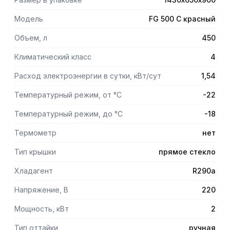
теплоизоляция – из пенополиуретана, алюминиевая
рамка-корона.
Модель
FG 500 C красный
- Класс энергопотребления А гарантирует оптимальный
расход электроэнергиии существенную экономию.
Объем, л
450
Опции
Климатический класс
4
- Индивидуальное декорирование (брендирование).
Расход электроэнергии в сутки, кВт/сут
1,54
- Подсветка камеры.
- Возможность класса ST (4+) до +38 С.
Температурный режим, от °С
-22
Температурный режим, до °С
-18
Термометр
нет
Тип крышки
прямое стекло
Хладагент
R290a
Напряжение, В
220
Мощность, кВт
2
Тип оттайки
ручная