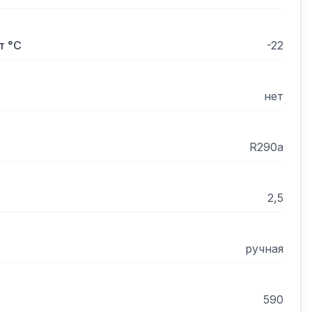
т °С
-22
нет
R290a
 ST (4+) до +38 С.
2,5
ручная
590