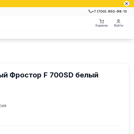
+7 (700)‒950‒99‒13
Корзина
Войти
ый Фростор F 700SD белый
сия