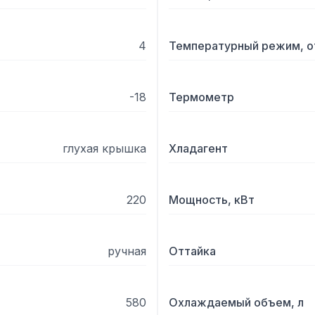
4
Температурный режим, о
	 Опции

-18
Термометр
	 - Индивидуальное декорирование (брендирование).

глухая крышка
Хладагент
	 - Возможность класса
220
Мощность, кВт
ручная
Оттайка
580
Охлаждаемый объем, л