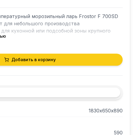
пературный морозильный ларь Frostor F 700SD 
т для небольшого производства 
 для кухонной или подсобной зоны крупного 
тью
жает потери холода и обеспечивает лучшую 
Добавить в корзину
нии больших объемов различной продукции.

ты.

1830х650х890
ыстро замораживает любые продукты, благодаря 
ому испарителю.

590