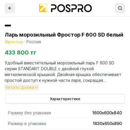
Ларь морозильный Фростор F 600 SD белый
Фростор
·
Россия
433 800 тг
Удобный вместительный морозильный ларь F 600 SD
серии STANDART DOUBLE с двойной глухой
металлической крышкой. Двойная крышка обеспечивает
простой доступ к нужной части ларя, сокращая
потребление электроэнергии на поддержание
Читать далее
температуры. Внутри морозильный ларь не разделен, что
позволяет удобно хранить крупные и мелкие продукты.
Характеристики
Frostor F600SD полностью соответствует мировым
стандартам энергопотребления А и быстро
Размер без упаковки
1600х600х840
замораживает любые продукты, благодаря специальному
алюминиевому испарителю. Объем ларя – 520 литров при
Размер в упаковке
1630х650х890
небольших внешних габаритах. Температура окр. среды