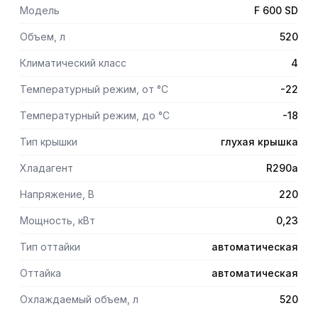
до +32С (4 класс).
Модель
F 600 SD
Объем, л
520
Климатический класс
4
Температурный режим, от °С
-22
Температурный режим, до °С
-18
Тип крышки
глухая крышка
Хладагент
R290a
Напряжение, В
220
Мощность, кВт
0,23
Тип оттайки
автоматическая
Оттайка
автоматическая
Охлаждаемый объем, л
520