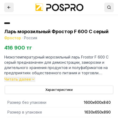
Ларь морозильный Фростор F 600 С серый
Фростор
·
Россия
416 900 тг
Низкотемпературный морозильный ларь Frostor F 600 C
серый предназначен для демонстрации, заморозки и
длительного хранения продуктов и полуфабрикатов на
предприятиях общественного питания и торговли.
Читать далее
- Быстросъемные стекла
- Низкоэмиссионное закаленное стекло
Характеристики
- Высокоэффективная теплоизоляция 65 мм
- Оцинкованный корпус
Размер без упаковки
1600х600х840
Размер в упаковке
1630х650х890