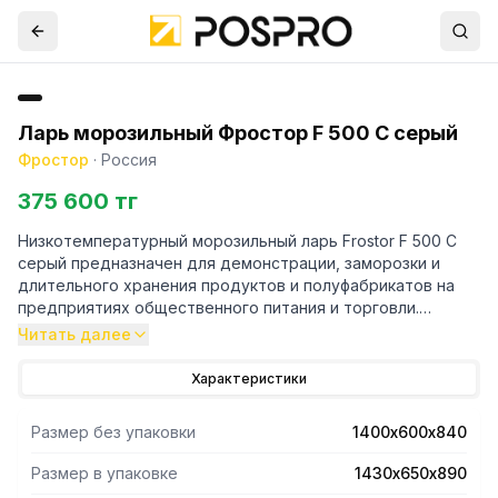
Ларь морозильный Фростор F 500 С серый
Фростор
·
Россия
375 600 тг
Низкотемпературный морозильный ларь Frostor F 500 C
серый предназначен для демонстрации, заморозки и
длительного хранения продуктов и полуфабрикатов на
предприятиях общественного питания и торговли.
Читать далее
- Быстросъемные стекла
- Низкоэмиссионное закаленное стекло
Характеристики
- Высокоэффективная теплоизоляция 65 мм
- Оцинкованный корпус
Размер без упаковки
1400х600х840
Размер в упаковке
1430х650х890