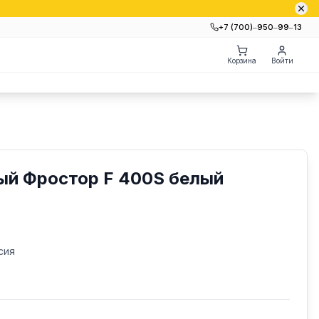
+7 (700)‒950‒99‒13
Корзина
Войти
ый Фростор F 400S белый
сия