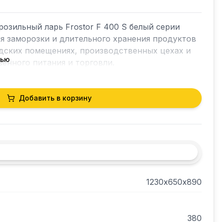
зильный ларь Frostor F 400 S белый серии 
ля заморозки и длительного хранения продуктов 
дских помещениях, производственных цехах и 
тью
енного питания и торговли.

ой площадью. 

Добавить в корзину
асса А, что существенно сокращает расходы на 
1230х650х890
 (4+) до +38 С.
380