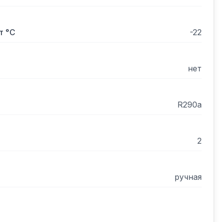
т °С
-22
нет
R290a
2
ручная