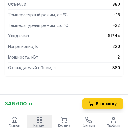
Объем ларя – 380 литров при небольших внешних
Объем, л
380
габаритах. Работу ларя обеспечивает надежный
компрессор компании Secop.
Температурный режим, от °С
-18
Температурный режим, до °С
-22
Хладагент
R134а
Напряжение, В
220
Мощность, кВт
2
Охлаждаемый объем, л
380
346 600 тг
В корзину
Главная
Каталог
Корзина
Контакты
Профиль