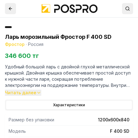
Ларь морозильный Фростор F 400 SD
Фростор
·
Россия
346 600 тг
Удобный большой ларь с двойной глухой металлической
крышкой. Двойная крышка обеспечивает простой доступ
к нужной части ларя, сокращая потребление
электроэнергии на поддержание температуры. Внутри
морозильный ларь не разделен, что позволяет удобно
Читать далее
хранить крупные и мелкие продукты.
Характеристики
Frostor F400SD полностью соответствует мировым
стандартам энергопотребления А и быстро
Размер без упаковки
1200х600х840
замораживает любые продукты, благодаря специальному
алюминиевому испарителю.
Модель
F 400 SD