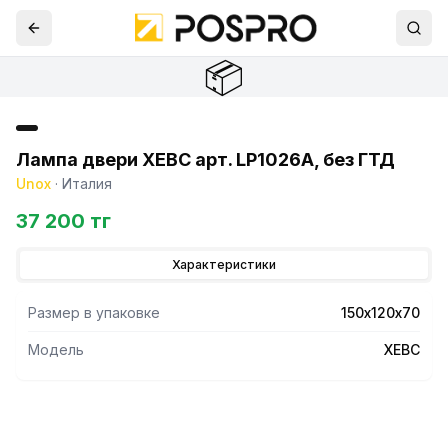
📦
Лампа двери XEBC арт. LP1026A, без ГТД
Unox
·
Италия
37 200 тг
Характеристики
Размер в упаковке
150х120х70
Модель
XEBC