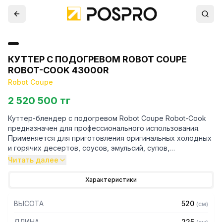
КУТТЕР С ПОДОГРЕВОМ ROBOT COUPE
ROBOT-COOK 43000R
Robot Coupe
2 520 500 тг
Куттер-блендер с подогревом Robot Coupe Robot-Cook
предназначен для профессионального использования.
Применяется для приготовления оригинальных холодных
и горячих десертов, соусов, эмульсий, супов,
замешивания теста, измельчения и перемешивания
Читать далее
различных продуктов.
Характеристики
Особенности:
ВЫСОТА
520
(
см
)
— Чаша из нержавеющей стали с удобной ручкой
— Герметичная крышка с системой защиты от брызг и
ДЛИНА
225