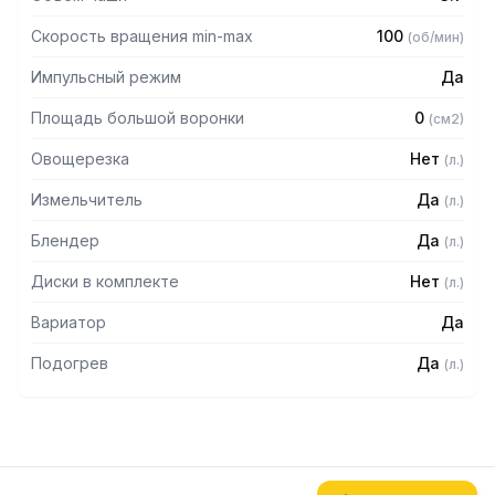
— Гладкий нож для функции куттера
Скорость вращения min-max
100
(
об/мин
)
Импульсный режим
Да
Площадь большой воронки
0
(
см2
)
Овощерезка
Нет
(
л.
)
Измельчитель
Да
(
л.
)
Блендер
Да
(
л.
)
Диски в комплекте
Нет
(
л.
)
Вариатор
Да
Подогрев
Да
(
л.
)