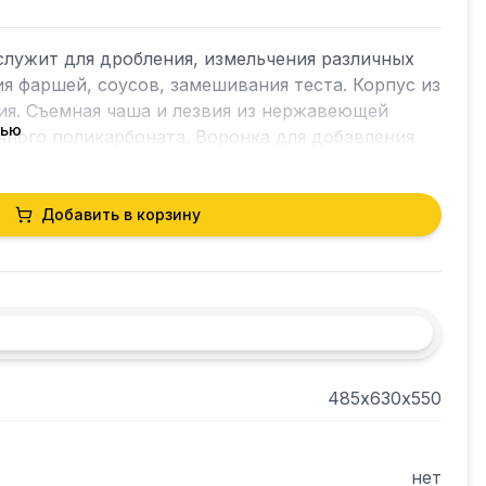
служит для дробления, измельчения различных 
я фаршей, соусов, замешивания теста. Корпус из 
я. Съемная чаша и лезвия из нержавеющей 
тью
чного поликарбоната. Воронка для добавления 
 приготовления. Общий объем чаши 8 л. 
ть жидкости в чаше 4 л. Защитный 
шке и чаше. Фото на сайте соответствует 
Добавить в корзину
ставляется под заказ.
485х630х550
нет