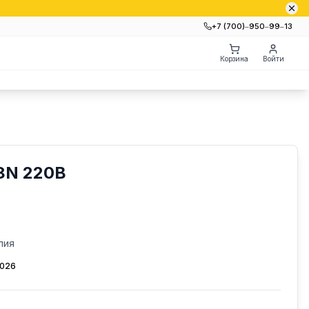
+7 (700)‒950‒99‒13
Корзина
Войти
8N 220В
лия
2026