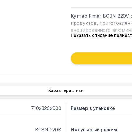
Куттер Fimar BC8N 220V 
продуктов, приготовлени
анодированного алюмини
Показать описание полнос
стали. Крышка из прозра
ингредиентов в процессе
Максимальная вместимос
микровыключатель на кры
машине с СЕ нормами, по
Характеристики
710х320х900
Размер в упаковке
BC8N 220В
Импульсный режим