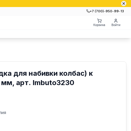
+7 (700)‒950‒99‒13
Корзина
Войти
дка для набивки колбас) к
 мм, арт. Imbuto3230
лия