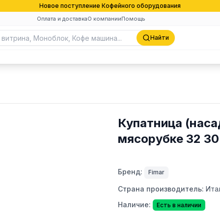
Новое поступление Кофейного оборудования
Оплата и доставка
О компании
Помощь
Найти
Купатница (наса
мясорубке 32 30
Бренд:
Fimar
Страна производитель:
Ита
Наличие:
Есть в наличии