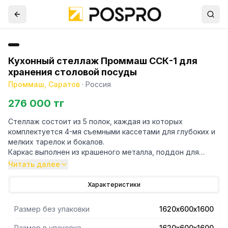
Кухонный стеллаж Проммаш ССК-1 для
хранения столовой посуды
Проммаш, Саратов
·
Россия
276 000 тг
Стеллаж состоит из 5 полок, каждая из которых
комплектуется 4-мя съемными кассетами для глубоких и
мелких тарелок и бокалов.
Каркас выполнен из крашеного металла, поддон для
сбора воды съемный, изготовлен из нержавеющей стали.
Читать далее
Вместимость одной кассеты:
Характеристики
глубоких и мелких тарелок 25 шт;
бокалов и столовых приборов 25 шт.
Размер без упаковки
1620х600х1600
Размер в упаковке
1620х600х1600