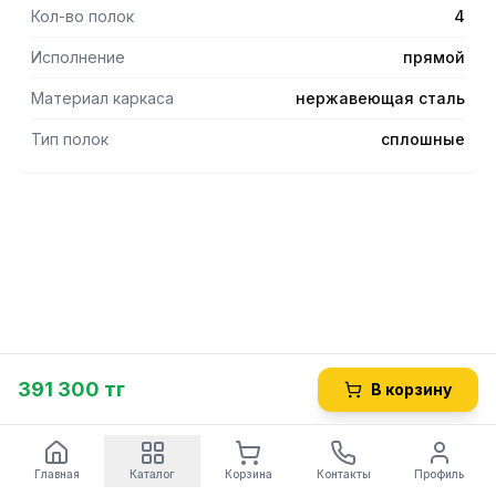
- Ножки стеллажа снабжены регуляторами высоты,
Кол-во полок
4
позволяющими устранять возможные неровности пола.
- Опоры регуляторов высоты не подвержены коррозии.
Исполнение
прямой
Материал каркаса
нержавеющая сталь
Тип полок
сплошные
391 300 тг
В корзину
Главная
Каталог
Корзина
Контакты
Профиль