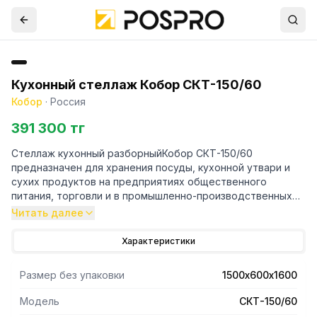
Кухонный стеллаж Кобор СКТ-150/60
Кобор
·
Россия
391 300 тг
Стеллаж кухонный разборныйКобор СКТ-150/60
предназначен для хранения посуды, кухонной утвари и
сухих продуктов на предприятиях общественного
питания, торговли и в промышленно-производственных
помещении.
Читать далее
- Разработанная на предприятии система крепления
Характеристики
полок, обеспечивает жёсткость конструкции стеллажа.
- Четыре полки изнерж. сталь. aisi 430, расположенные
Размер без упаковки
1500х600х1600
каскадным образом.
- Каркас стеллажа состоит из ножек, выполненных из
Модель
СКТ-150/60
нержавеющей квадратной трубы 40х40 мм.