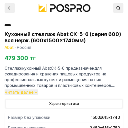
Кухонный стеллаж Abat СК-5-6 (серия 600)
вся нерж. (600x1500x1740мм)
Abat
·
Россия
479 300 тг
Стеллажкухонный AbatСК-5-6 предназначендля
складирования и хранения пищевых продуктов на
профессиональных кухнях и размещения на них
промышленных товаров и пластиковых контейнеров.
Читать далее
- Конструкция стеллажа позволяет осуществить как
быструю сборку так и демонтаж при перемещении его на
Характеристики
новое место.
- Опоры стоек стеллажа позволяют регулировку по
Размер без упаковки
1500х615х1740
уровню пола.
- Высоту ячеек между полками потребитель выставляет
Размер в упаковке
2450х616х1750