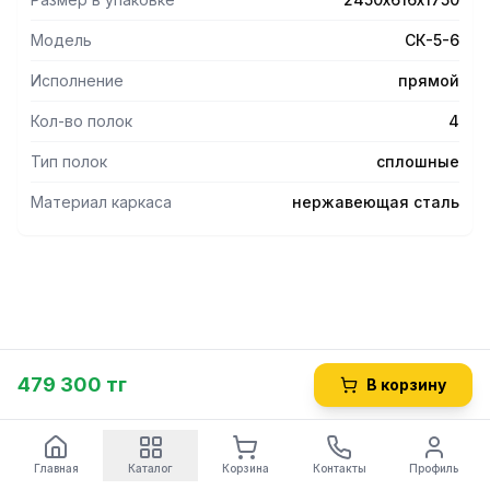
по желанию.
- Все элементы изготовлены из высококачественной
Модель
СК-5-6
нержавеющей стали.
- Допустимая нагрузка на стеллаж 250 кг.
Исполнение
прямой
- Допустимая нагрузка на полку 50 кг.
Кол-во полок
4
Тип полок
сплошные
Материал каркаса
нержавеющая сталь
479 300 тг
В корзину
Главная
Каталог
Корзина
Контакты
Профиль