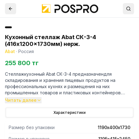
Кухонный стеллаж Abat СК-3-4
(416x1200x1730мм) нерж.
Abat
·
Россия
255 800 тг
Стеллажкухонный Abat СК-3-4 предназначендля
складирования и хранения пищевых продуктов на
профессиональных кухнях и размещения на них
промышленных товаров и пластиковых контейнеров.
Читать далее
- Стеллаж разбирается для удобства транспортировки.
- Высоту ячеек между полками потребитель выставляет
Характеристики
по желанию.
- Модель оснащена регулируемыми по высоте полками и
Размер без упаковки
1190х400х1730
ножками.
- Все элементы изготовлены из высококачественной
Размер в упаковке
1195х415х2450