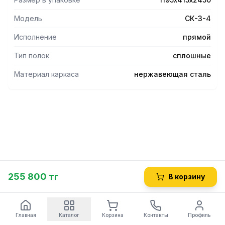
нержавеющей стали.
- Допустимая нагрузка на стеллаж 250 кг.
Модель
СК-3-4
- Допустимая нагрузка на полку 50 кг.
Исполнение
прямой
Тип полок
сплошные
Материал каркаса
нержавеющая сталь
255 800 тг
В корзину
Главная
Каталог
Корзина
Контакты
Профиль