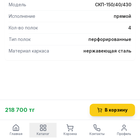
- Ножки регулируются по высоте, что помогает избежать
Модель
СКП-150/40/430
неустойчивости рабочей конструкции.
- Опоры регуляторов высоты не подвержены коррозии во
Исполнение
прямой
влажной среде.
- При необходимости конструкция может быть
Кол-во полок
4
полностью разобрана.
Тип полок
перфорированные
Материал каркаса
нержавеющая сталь
218 700 тг
В корзину
Главная
Каталог
Корзина
Контакты
Профиль