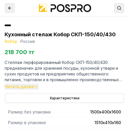
Кухонный стелаж Кобор СКП-150/40/430
Кобор
·
Россия
218 700 тг
Стеллаж перфорированный Кобор СКП-150/40/430
предназначен для хранения посуды, кухонной утвари и
сухих продуктов на предприятиях общественного
питания, торговли и в промышленно-производственных
помещениях.
Читать далее
- Каркас выполнен в виде уголка 40х40 мм из
Характеристики
нержавеющей стали.
- Четыре перфорированные полки - из нержавеющей
Размер без упаковки
1500х400х1600
стали AISI 430.
- Уникальная система крепления полок обеспечивает
Размер в упаковке
1510х410х160
жёсткость конструкции стеллажа.