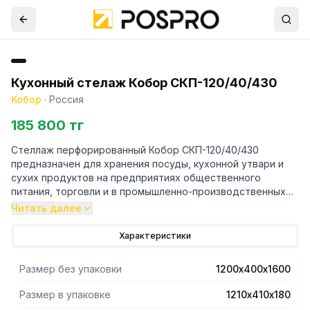
Кухонный стелаж Кобор СКП-120/40/430
Кобор
·
Россия
185 800 тг
Стеллаж перфорированный Кобор СКП-120/40/430
предназначен для хранения посуды, кухонной утвари и
сухих продуктов на предприятиях общественного
питания, торговли и в промышленно-производственных
помещениях.
Читать далее
- Каркас выполнен в виде уголка 40х40 мм из
Характеристики
нержавеющей стали.
- Четыре перфорированные полки - из нержавеющей
Размер без упаковки
1200х400х1600
стали AISI 430.
- Уникальная система крепления полок обеспечивает
Размер в упаковке
1210х410х180
жёсткость конструкции стеллажа.