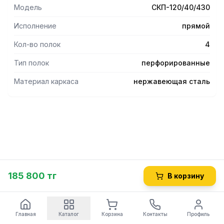
- Ножки регулируются по высоте, что помогает избежать
Модель
СКП-120/40/430
неустойчивости рабочей конструкции.
- Опоры регуляторов высоты не подвержены коррозии во
Исполнение
прямой
влажной среде.
- При необходимости конструкция может быть
Кол-во полок
4
полностью разобрана.
Тип полок
перфорированные
Материал каркаса
нержавеющая сталь
185 800 тг
В корзину
Главная
Каталог
Корзина
Контакты
Профиль