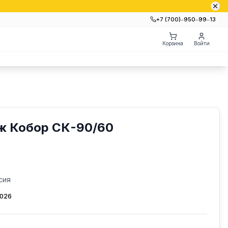
+7 (700)‒950‒99‒13
Корзина
Войти
ж Кобор СК-90/60
сия
2026