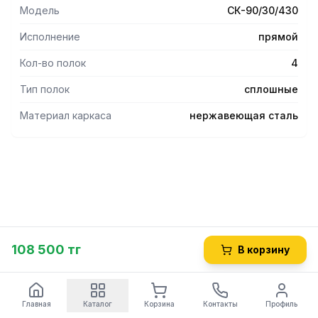
- Ножки регулируются по высоте, что помогает избежать
Модель
СК-90/30/430
неустойчивости рабочей конструкции.
- Опоры регуляторов высоты не подвержены коррозии во
Исполнение
прямой
влажной среде.
-Стеллаж имеет разборную конструкцию, что является
Кол-во полок
4
большим плюсом при транспортировке и хранении.
Тип полок
сплошные
Материал каркаса
нержавеющая сталь
108 500 тг
В корзину
Главная
Каталог
Корзина
Контакты
Профиль