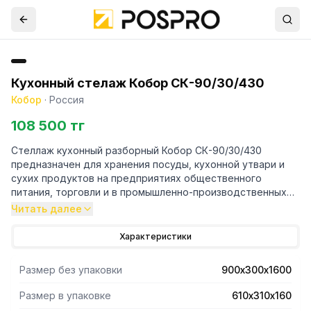
Кухонный стелаж Кобор СК-90/30/430
Кобор
·
Россия
108 500 тг
Стеллаж кухонный разборный Кобор СК-90/30/430
предназначен для хранения посуды, кухонной утвари и
сухих продуктов на предприятиях общественного
питания, торговли и в промышленно-производственных
помещении.
Читать далее
- Каркас выполнен в виде уголка 40х40 мм из
Характеристики
нержавеющей стали.
- Полки - из нержавеющей стали AISI 430,расположены
Размер без упаковки
900х300х1600
каскадным образом.
- Уникальная система крепления полок обеспечивает
Размер в упаковке
610х310х160
жёсткость конструкции стеллажа.